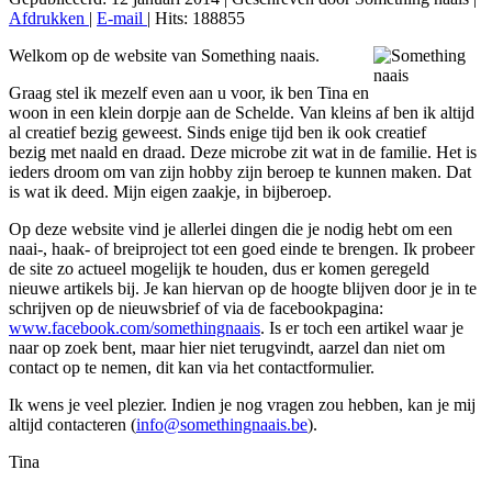
Afdrukken
|
E-mail
|
Hits: 188855
Welkom op de website van Something naais.
Graag stel ik mezelf even aan u voor, ik ben Tina en
woon in een klein dorpje aan de Schelde. Van kleins af ben ik altijd
al creatief bezig geweest. Sinds enige tijd ben ik ook creatief
bezig met naald en draad. Deze microbe zit wat in de familie. Het is
ieders droom om van zijn hobby zijn beroep te kunnen maken. Dat
is wat ik deed. Mijn eigen zaakje, in bijberoep.
Op deze website vind je allerlei dingen die je nodig hebt om een
naai-, haak- of breiproject tot een goed einde te brengen. Ik probeer
de site zo actueel mogelijk te houden, dus er komen geregeld
nieuwe artikels bij. Je kan hiervan op de hoogte blijven door je in te
schrijven op de nieuwsbrief of via de facebookpagina:
www.facebook.com/somethingnaais
. Is er toch een artikel waar je
naar op zoek bent, maar hier niet terugvindt, aarzel dan niet om
contact op te nemen, dit kan via het contactformulier.
Ik wens je veel plezier. Indien je nog vragen zou hebben, kan je mij
altijd contacteren (
info@somethingnaais.be
).
Tina