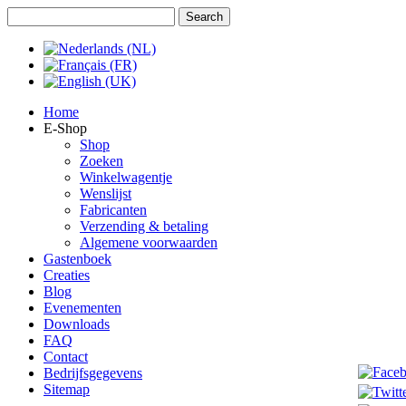
Jaar
Maand
Jaar
Maand
Home
E-Shop
Shop
Zoeken
Winkelwagentje
Wenslijst
Fabricanten
Verzending & betaling
Algemene voorwaarden
Gastenboek
Creaties
Blog
Evenementen
Downloads
FAQ
Contact
Bedrijfsgegevens
Sitemap