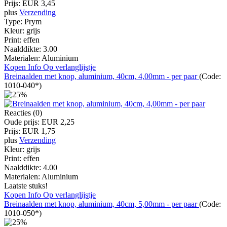
Prijs:
EUR 3,45
plus
Verzending
Type:
Prym
Kleur:
grijs
Print:
effen
Naalddikte:
3.00
Materialen:
Aluminium
Kopen
Info
Op verlanglijstje
Breinaalden met knop, aluminium, 40cm, 4,00mm - per paar
(Code:
1010-040*
)
Reacties (0)
Oude prijs:
EUR 2,25
Prijs:
EUR 1,75
plus
Verzending
Kleur:
grijs
Print:
effen
Naalddikte:
4.00
Materialen:
Aluminium
Laatste stuks!
Kopen
Info
Op verlanglijstje
Breinaalden met knop, aluminium, 40cm, 5,00mm - per paar
(Code:
1010-050*
)