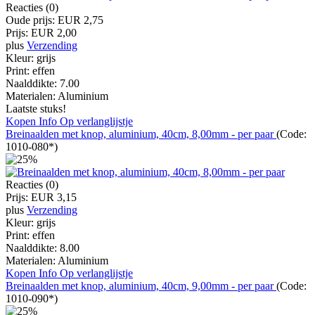
Reacties (0)
Oude prijs:
EUR 2,75
Prijs:
EUR 2,00
plus
Verzending
Kleur:
grijs
Print:
effen
Naalddikte:
7.00
Materialen:
Aluminium
Laatste stuks!
Kopen
Info
Op verlanglijstje
Breinaalden met knop, aluminium, 40cm, 8,00mm - per paar
(Code:
1010-080*
)
Reacties (0)
Prijs:
EUR 3,15
plus
Verzending
Kleur:
grijs
Print:
effen
Naalddikte:
8.00
Materialen:
Aluminium
Kopen
Info
Op verlanglijstje
Breinaalden met knop, aluminium, 40cm, 9,00mm - per paar
(Code:
1010-090*
)