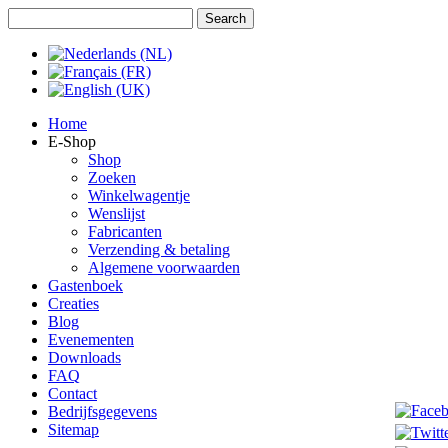
Jaar
Maand
Jaar
Maand
Home
E-Shop
Shop
Zoeken
Winkelwagentje
Wenslijst
Fabricanten
Verzending & betaling
Algemene voorwaarden
Gastenboek
Creaties
Blog
Evenementen
Downloads
FAQ
Contact
Bedrijfsgegevens
Sitemap