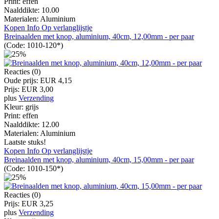
Print:
effen
Naalddikte:
10.00
Materialen:
Aluminium
Kopen
Info
Op verlanglijstje
Breinaalden met knop, aluminium, 40cm, 12,00mm - per paar
(Code:
1010-120*
)
Reacties (0)
Oude prijs:
EUR 4,15
Prijs:
EUR 3,00
plus
Verzending
Kleur:
grijs
Print:
effen
Naalddikte:
12.00
Materialen:
Aluminium
Laatste stuks!
Kopen
Info
Op verlanglijstje
Breinaalden met knop, aluminium, 40cm, 15,00mm - per paar
(Code:
1010-150*
)
Reacties (0)
Prijs:
EUR 3,25
plus
Verzending