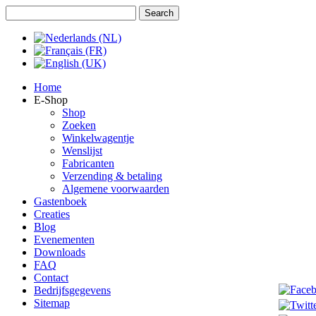
Jaar
Maand
Jaar
Maand
Home
E-Shop
Shop
Zoeken
Winkelwagentje
Wenslijst
Fabricanten
Verzending & betaling
Algemene voorwaarden
Gastenboek
Creaties
Blog
Evenementen
Downloads
FAQ
Contact
Bedrijfsgegevens
Sitemap