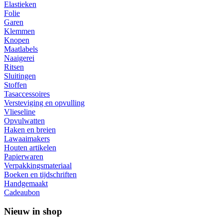
Elastieken
Folie
Garen
Klemmen
Knopen
Maatlabels
Naaigerei
Ritsen
Sluitingen
Stoffen
Tasaccessoires
Versteviging en opvulling
Vlieseline
Opvulwatten
Haken en breien
Lawaaimakers
Houten artikelen
Papierwaren
Verpakkingsmateriaal
Boeken en tijdschriften
Handgemaakt
Cadeaubon
Nieuw in shop