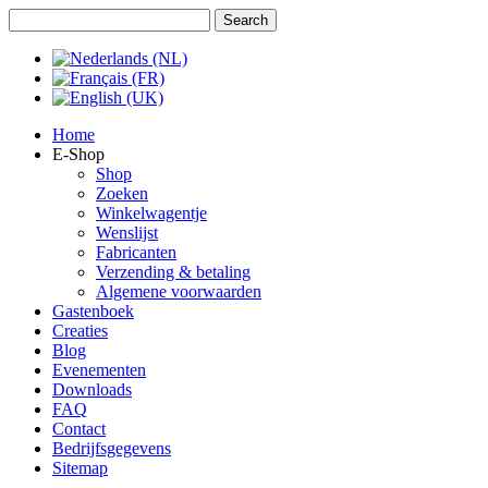
Jaar
Maand
Jaar
Maand
Home
E-Shop
Shop
Zoeken
Winkelwagentje
Wenslijst
Fabricanten
Verzending & betaling
Algemene voorwaarden
Gastenboek
Creaties
Blog
Evenementen
Downloads
FAQ
Contact
Bedrijfsgegevens
Sitemap