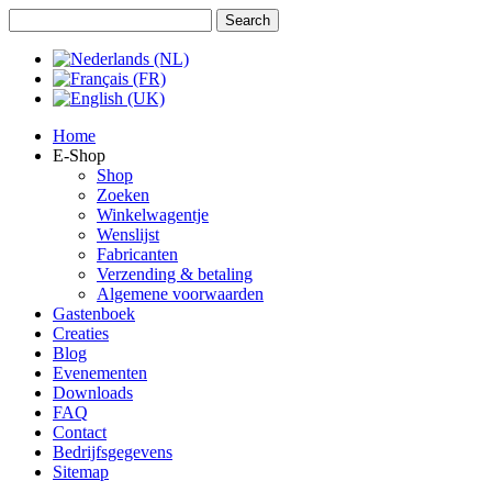
Jaar
Maand
Jaar
Maand
Home
E-Shop
Shop
Zoeken
Winkelwagentje
Wenslijst
Fabricanten
Verzending & betaling
Algemene voorwaarden
Gastenboek
Creaties
Blog
Evenementen
Downloads
FAQ
Contact
Bedrijfsgegevens
Sitemap