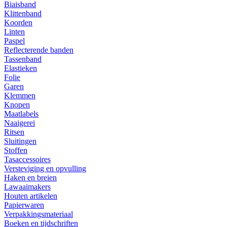
Biaisband
Klittenband
Koorden
Linten
Paspel
Reflecterende banden
Tassenband
Elastieken
Folie
Garen
Klemmen
Knopen
Maatlabels
Naaigerei
Ritsen
Sluitingen
Stoffen
Tasaccessoires
Versteviging en opvulling
Haken en breien
Lawaaimakers
Houten artikelen
Papierwaren
Verpakkingsmateriaal
Boeken en tijdschriften