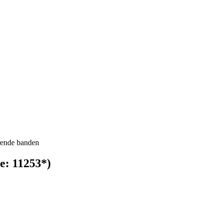
rende banden
e:
11253*
)