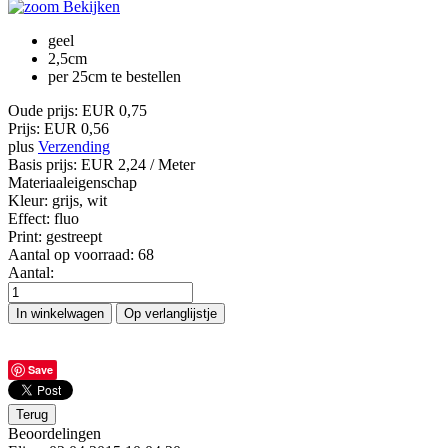
Bekijken
geel
2,5cm
per 25cm te bestellen
Oude prijs:
EUR 0,75
Prijs:
EUR 0,56
plus
Verzending
Basis prijs:
EUR 2,24
/ Meter
Materiaaleigenschap
Kleur
:
grijs, wit
Effect
:
fluo
Print
:
gestreept
Aantal op voorraad:
68
Aantal:
Save
Beoordelingen