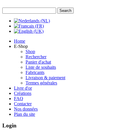
Home
E-Shop
Shop
Rechercher
Panier d'achat
Liste de souhaits
Fabricants
Livraison & paiement
Termes générales
Livre d'or
Créations
FAQ
Contacter
Nos données
Plan du site
Login