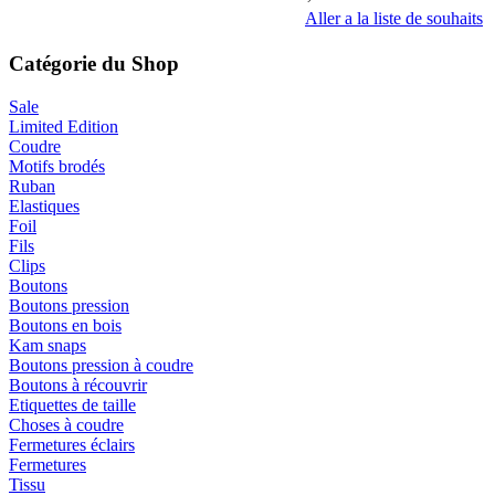
Aller a la liste de souhaits
Catégorie du Shop
Sale
Limited Edition
Coudre
Motifs brodés
Ruban
Elastiques
Foil
Fils
Clips
Boutons
Boutons pression
Boutons en bois
Kam snaps
Boutons pression à coudre
Boutons à récouvrir
Etiquettes de taille
Choses à coudre
Fermetures éclairs
Fermetures
Tissu