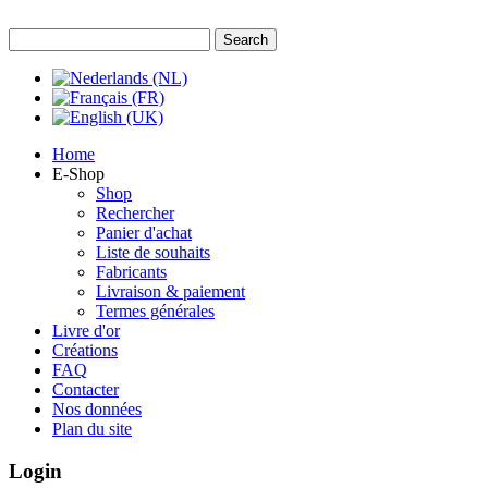
Home
E-Shop
Shop
Rechercher
Panier d'achat
Liste de souhaits
Fabricants
Livraison & paiement
Termes générales
Livre d'or
Créations
FAQ
Contacter
Nos données
Plan du site
Login