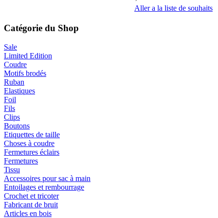
Aller a la liste de souhaits
Catégorie du Shop
Sale
Limited Edition
Coudre
Motifs brodés
Ruban
Elastiques
Foil
Fils
Clips
Boutons
Etiquettes de taille
Choses à coudre
Fermetures éclairs
Fermetures
Tissu
Accessoires pour sac à main
Entoilages et rembourrage
Crochet et tricoter
Fabricant de bruit
Articles en bois