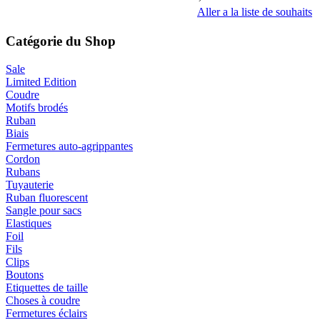
Aller a la liste de souhaits
Catégorie du Shop
Sale
Limited Edition
Coudre
Motifs brodés
Ruban
Biais
Fermetures auto-agrippantes
Cordon
Rubans
Tuyauterie
Ruban fluorescent
Sangle pour sacs
Elastiques
Foil
Fils
Clips
Boutons
Etiquettes de taille
Choses à coudre
Fermetures éclairs