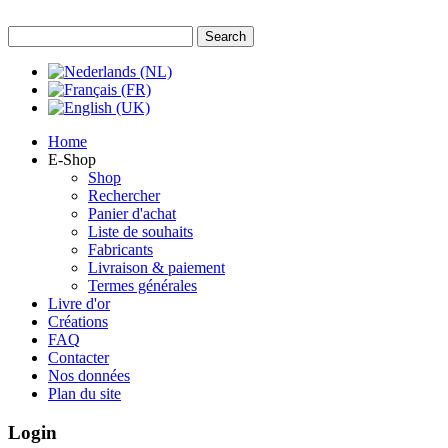
Home
E-Shop
Shop
Rechercher
Panier d'achat
Liste de souhaits
Fabricants
Livraison & paiement
Termes générales
Livre d'or
Créations
FAQ
Contacter
Nos données
Plan du site
Login